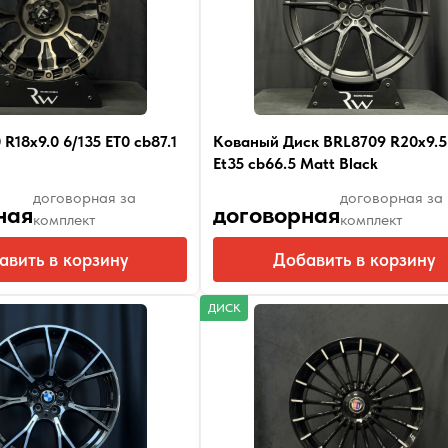
R18x9.0 6/135 ET0 cb87.1
Кованый Диск BRL8709 R20x9.5 
Et35 cb66.5 Matt Black
договорная за
договорная за
ная
договорная
комплект
комплект
авить в корзину
Добавить в корзину
ДИСК