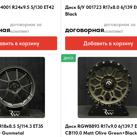
4001 R24x9.5 5/130 ET42
Диск Б/У 001723 R17x8.0 6/139 E
Black
договорная за
договорная за
ная
договорная
комплект
комплект
авить в корзину
Добавить в корзину
ДИСК
18x8.5 5/114.3 ET35
Диск RGW8893 R17x9.0 6/139.7 
y Gunmetal
CB110.0 Matt Olive Green+Black