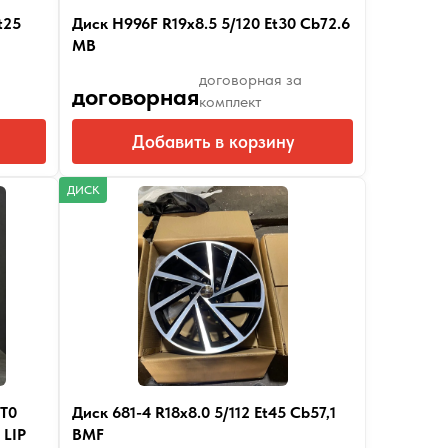
t25
Диск H996F R19x8.5 5/120 Et30 Cb72.6
MB
договорная за
договорная
комплект
Добавить в корзину
ДИСК
ET0
Диск 681-4 R18x8.0 5/112 Et45 Cb57,1
 LIP
BMF