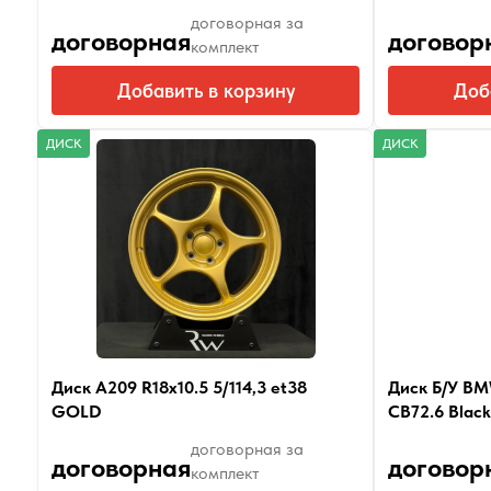
договорная за
договорная
договор
комплект
Добавить в корзину
Доб
ДИСК
ДИСК
Диск A209 R18x10.5 5/114,3 et38
Диск Б/У BMW
GOLD
CB72.6 Black
договорная за
договорная
договор
комплект