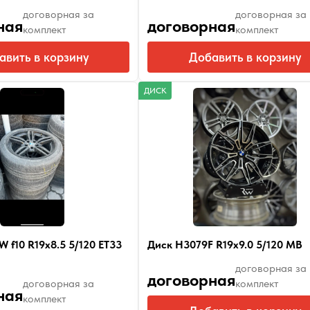
договорная за
договорная за
ная
договорная
комплект
комплект
авить в корзину
Добавить в корзину
ДИСК
 f10 R19x8.5 5/120 ET33
Диск H3079F R19x9.0 5/120 MB
договорная за
договорная
договорная за
комплект
ная
комплект