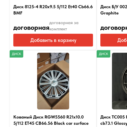
Диск 8125-4 R20x9.5 5/112 Et40 Cb66.6
Диск Б/У 002
BMF
Graphite
договорная за
договорная
договор
комплект
Добавить в корзину
Доб
ДИСК
ДИСК
Кованый Диск RGW5560 R21x10.0
Диск TC005 R
5/112 ET45 CB66.56 Black car surface
cb73.1 Gloss