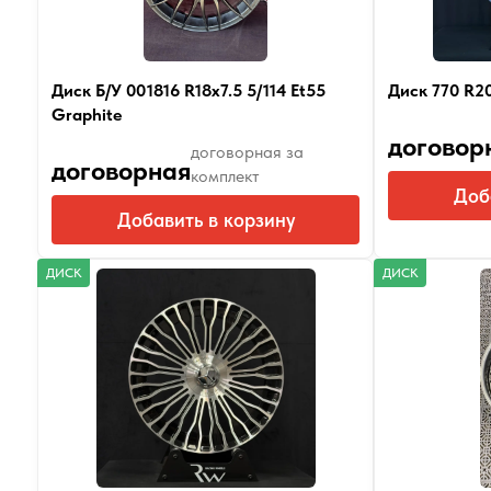
Диск Б/У 001816 R18x7.5 5/114 Et55
Диск 770 R20
Graphite
договор
договорная за
договорная
комплект
Доб
Добавить в корзину
ДИСК
ДИСК