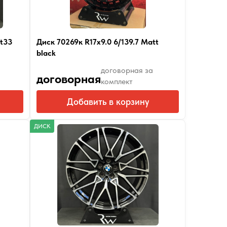
Et33
Диск 70269к R17x9.0 6/139.7 Matt
black
договорная за
договорная
комплект
Добавить в корзину
ДИСК