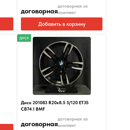
договорная за
договорная
комплект
Добавить в корзину
ДИСК
Диск 201083 R20x8.5 5/120 ET35
CB74.1 BMF
договорная за
договорная
комплект